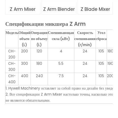
Z Arm Mixer
Z Arm Blender
Z Blade Mixer
Спецификации микшера Z Arm
Модель
Общий
Операция
Смешивающая
Скорость
Угол
Р
объем
по объему
сила (кВт)
смешивания
сброса
(L)
(L)
(r/min)
CH-
200
120
4
24
105
1800x
200
CH-
300
180
5.5
24
105
1900x
300
CH-
400
240
7.5
24
105
2000x
400
1. Hywell Machinery оставляет за собой право на дизайн без уведом
2. Все спецификации Z Arm Mixer настолько точны, насколько это в
не являются обязательными.