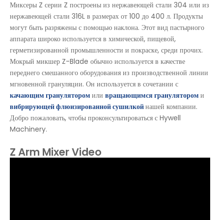
Миксеры Z серии Z построены из нержавеющей стали 304 или из
нержавеющей стали 316L в размерах от 100 до 400 л. Продукты
могут быть разряжены с помощью наклона. Этот вид пастырного
аппарата широко используется в химической, пищевой,
герметизированной промышленности и покраске, среди прочих.
Мокрый микшер Z-Blade обычно используется в качестве
переднего смешанного оборудования из производственной линии
мгновенной грануляции. Он используется в сочетании с
качающим гранулятором
или
вращающимся гранулятором
и
вибрирующей флюизированной сушилкой
нашей компании.
Добро пожаловать, чтобы проконсультироваться с Hywell
Machinery.
Z Arm Mixer Video