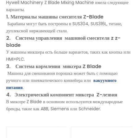
Hywell Machinery Z Blade Mixing Machine имела следующие
варианты.
1. Материалы машины смесителя Z-Blade
Барабаны могут быть построены в SUS304, SUS316L, титане,
дуплексной нержавеющей стали.
2. Система управления
машиной смесителя z z-
blade
У машины микшера есть больше вариантов, таких как кнопка или
HMI+PLC.
3. Система кормления
миксера Z Blade
Машина для смешивания порошка может быть с помощью
ручного или пневматического конвейера или
вакуумного
питания
.
4. Электрический компонент миксера
Z-лезвия
В миксере Z Blade в основном используются международные
бренды, такие как ABB, Siemens или Schneider.