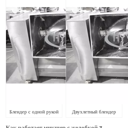
Блендер с одной рукой
Двухлетный блендер
Как работает микшер с желобкой z